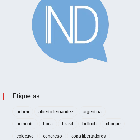
Etiquetas
adorni
alberto fernandez
argentina
aumento
boca
brasil
bullrich
choque
colectivo
congreso
copa libertadores