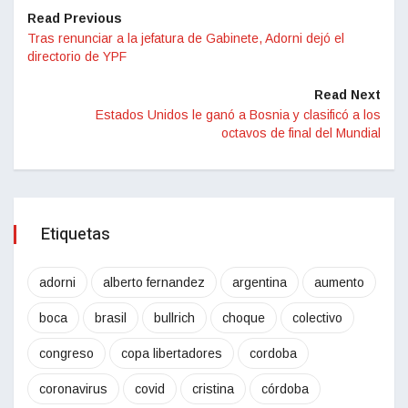
Read Previous
Tras renunciar a la jefatura de Gabinete, Adorni dejó el
directorio de YPF
Read Next
Estados Unidos le ganó a Bosnia y clasificó a los
octavos de final del Mundial
Etiquetas
adorni
alberto fernandez
argentina
aumento
boca
brasil
bullrich
choque
colectivo
congreso
copa libertadores
cordoba
coronavirus
covid
cristina
córdoba