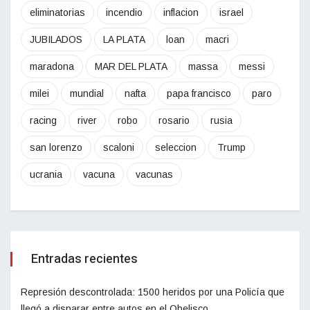
eliminatorias
incendio
inflacion
israel
JUBILADOS
LA PLATA
loan
macri
maradona
MAR DEL PLATA
massa
messi
milei
mundial
nafta
papa francisco
paro
racing
river
robo
rosario
rusia
san lorenzo
scaloni
seleccion
Trump
ucrania
vacuna
vacunas
Entradas recientes
Represión descontrolada: 1500 heridos por una Policía que
llegó a disparar entre autos en el Obelisco