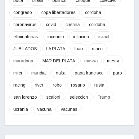
boca
brasil
bullrich
choque
colectivo
congreso
copa libertadores
cordoba
coronavirus
covid
cristina
córdoba
eliminatorias
incendio
inflacion
israel
JUBILADOS
LA PLATA
loan
macri
maradona
MAR DEL PLATA
massa
messi
milei
mundial
nafta
papa francisco
paro
racing
river
robo
rosario
rusia
san lorenzo
scaloni
seleccion
Trump
ucrania
vacuna
vacunas