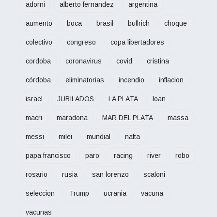
adorni
alberto fernandez
argentina
aumento
boca
brasil
bullrich
choque
colectivo
congreso
copa libertadores
cordoba
coronavirus
covid
cristina
córdoba
eliminatorias
incendio
inflacion
israel
JUBILADOS
LA PLATA
loan
macri
maradona
MAR DEL PLATA
massa
messi
milei
mundial
nafta
papa francisco
paro
racing
river
robo
rosario
rusia
san lorenzo
scaloni
seleccion
Trump
ucrania
vacuna
vacunas