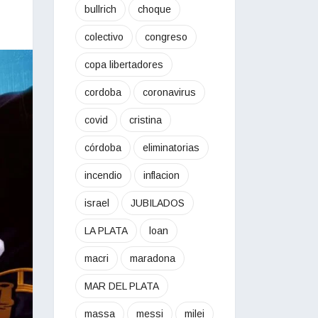
bullrich
choque
colectivo
congreso
copa libertadores
cordoba
coronavirus
covid
cristina
córdoba
eliminatorias
incendio
inflacion
israel
JUBILADOS
LA PLATA
loan
macri
maradona
MAR DEL PLATA
massa
messi
milei