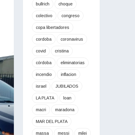
bullrich
choque
colectivo
congreso
copa libertadores
cordoba
coronavirus
covid
cristina
córdoba
eliminatorias
incendio
inflacion
israel
JUBILADOS
LA PLATA
loan
macri
maradona
MAR DEL PLATA
massa
messi
milei