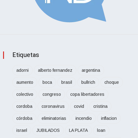
Etiquetas
adorni
alberto fernandez
argentina
aumento
boca
brasil
bullrich
choque
colectivo
congreso
copa libertadores
cordoba
coronavirus
covid
cristina
córdoba
eliminatorias
incendio
inflacion
israel
JUBILADOS
LA PLATA
loan