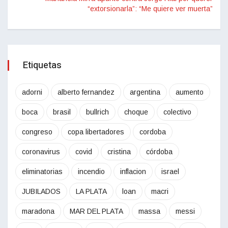
“extorsionarla”: “Me quiere ver muerta”
Etiquetas
adorni
alberto fernandez
argentina
aumento
boca
brasil
bullrich
choque
colectivo
congreso
copa libertadores
cordoba
coronavirus
covid
cristina
córdoba
eliminatorias
incendio
inflacion
israel
JUBILADOS
LA PLATA
loan
macri
maradona
MAR DEL PLATA
massa
messi