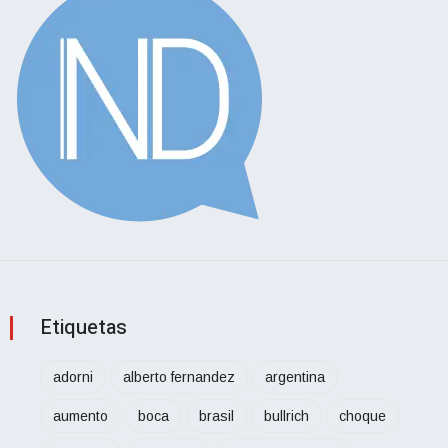
Etiquetas
adorni
alberto fernandez
argentina
aumento
boca
brasil
bullrich
choque