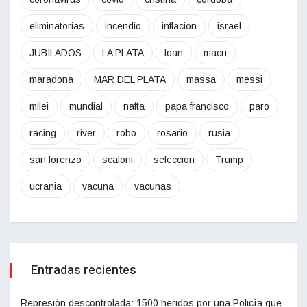
eliminatorias
incendio
inflacion
israel
JUBILADOS
LA PLATA
loan
macri
maradona
MAR DEL PLATA
massa
messi
milei
mundial
nafta
papa francisco
paro
racing
river
robo
rosario
rusia
san lorenzo
scaloni
seleccion
Trump
ucrania
vacuna
vacunas
Entradas recientes
Represión descontrolada: 1500 heridos por una Policía que