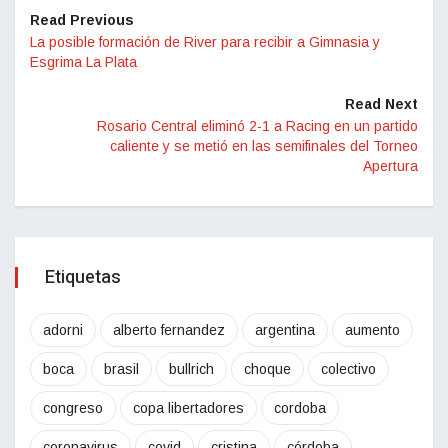
Read Previous
La posible formación de River para recibir a Gimnasia y
Esgrima La Plata
Read Next
Rosario Central eliminó 2-1 a Racing en un partido
caliente y se metió en las semifinales del Torneo
Apertura
Etiquetas
adorni
alberto fernandez
argentina
aumento
boca
brasil
bullrich
choque
colectivo
congreso
copa libertadores
cordoba
coronavirus
covid
cristina
córdoba