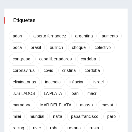
Etiquetas
adorni
alberto fernandez
argentina
aumento
boca
brasil
bullrich
choque
colectivo
congreso
copa libertadores
cordoba
coronavirus
covid
cristina
córdoba
eliminatorias
incendio
inflacion
israel
JUBILADOS
LA PLATA
loan
macri
maradona
MAR DEL PLATA
massa
messi
milei
mundial
nafta
papa francisco
paro
racing
river
robo
rosario
rusia