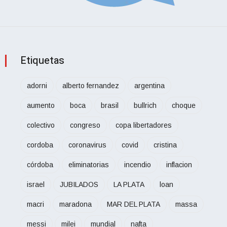
Etiquetas
adorni
alberto fernandez
argentina
aumento
boca
brasil
bullrich
choque
colectivo
congreso
copa libertadores
cordoba
coronavirus
covid
cristina
córdoba
eliminatorias
incendio
inflacion
israel
JUBILADOS
LA PLATA
loan
macri
maradona
MAR DEL PLATA
massa
messi
milei
mundial
nafta