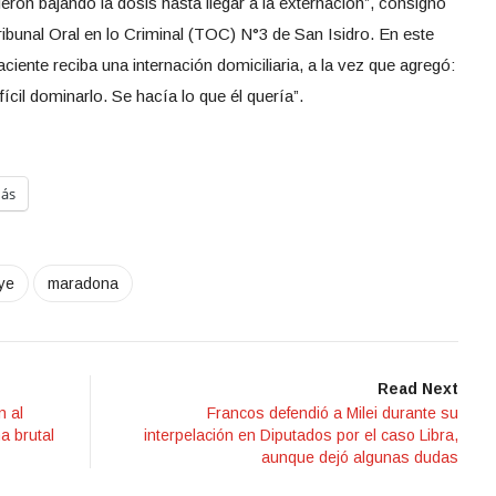
eron bajando la dosis hasta llegar a la externación”, consignó
Tribunal Oral en lo Criminal (TOC) N°3 de San Isidro. En este
paciente reciba una internación domiciliaria, a la vez que agregó:
ícil dominarlo. Se hacía lo que él quería”.
ás
ye
maradona
Read Next
n al
Francos defendió a Milei durante su
a brutal
interpelación en Diputados por el caso Libra,
aunque dejó algunas dudas