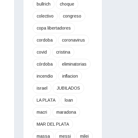
bullrich
choque
colectivo
congreso
copa libertadores
cordoba
coronavirus
covid
cristina
córdoba
eliminatorias
incendio
inflacion
israel
JUBILADOS
LA PLATA
loan
macri
maradona
MAR DEL PLATA
massa
messi
milei