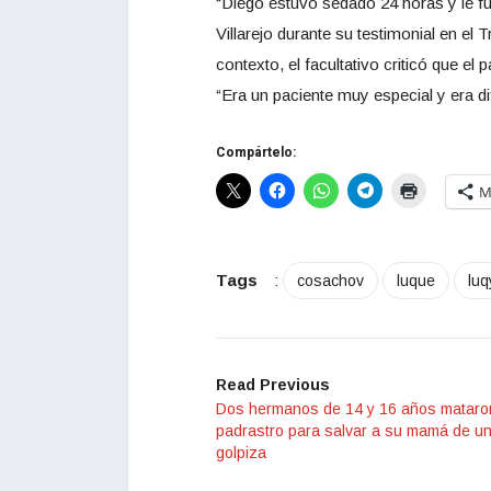
“Diego estuvo sedado 24 horas y le fu
Villarejo durante su testimonial en el 
contexto, el facultativo criticó que el 
“Era un paciente muy especial y era dif
Compártelo:
M
Tags
:
cosachov
luque
luq
Read Previous
Dos hermanos de 14 y 16 años mataro
padrastro para salvar a su mamá de un
golpiza