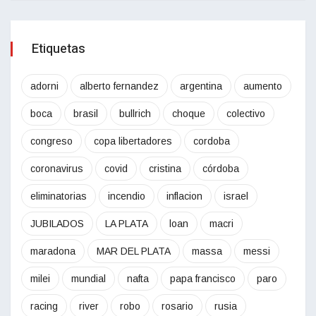
Etiquetas
adorni
alberto fernandez
argentina
aumento
boca
brasil
bullrich
choque
colectivo
congreso
copa libertadores
cordoba
coronavirus
covid
cristina
córdoba
eliminatorias
incendio
inflacion
israel
JUBILADOS
LA PLATA
loan
macri
maradona
MAR DEL PLATA
massa
messi
milei
mundial
nafta
papa francisco
paro
racing
river
robo
rosario
rusia