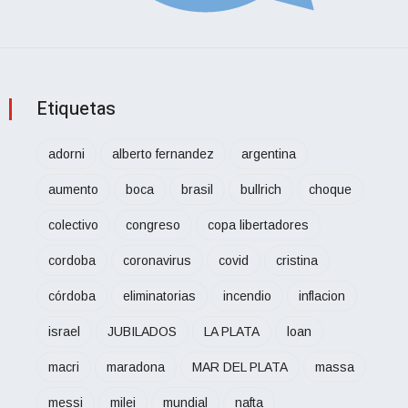
Etiquetas
adorni
alberto fernandez
argentina
aumento
boca
brasil
bullrich
choque
colectivo
congreso
copa libertadores
cordoba
coronavirus
covid
cristina
córdoba
eliminatorias
incendio
inflacion
israel
JUBILADOS
LA PLATA
loan
macri
maradona
MAR DEL PLATA
massa
messi
milei
mundial
nafta