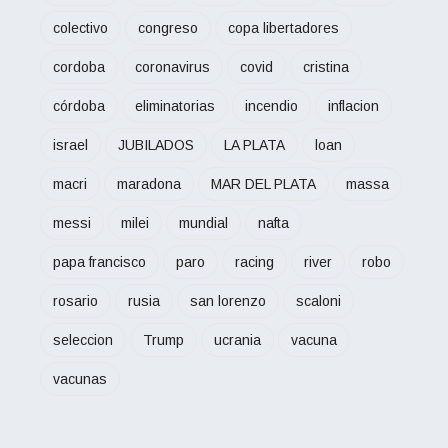
colectivo
congreso
copa libertadores
cordoba
coronavirus
covid
cristina
córdoba
eliminatorias
incendio
inflacion
israel
JUBILADOS
LA PLATA
loan
macri
maradona
MAR DEL PLATA
massa
messi
milei
mundial
nafta
papa francisco
paro
racing
river
robo
rosario
rusia
san lorenzo
scaloni
seleccion
Trump
ucrania
vacuna
vacunas