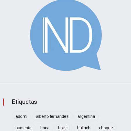
Etiquetas
adorni
alberto fernandez
argentina
aumento
boca
brasil
bullrich
choque