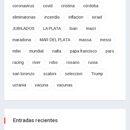
coronavirus
covid
cristina
córdoba
eliminatorias
incendio
inflacion
israel
JUBILADOS
LA PLATA
loan
macri
maradona
MAR DEL PLATA
massa
messi
milei
mundial
nafta
papa francisco
paro
racing
river
robo
rosario
rusia
san lorenzo
scaloni
seleccion
Trump
ucrania
vacuna
vacunas
Entradas recientes