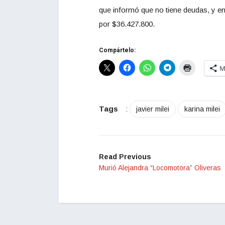
que informó que no tiene deudas, y en
por $36.427.800.
Compártelo:
M
Tags
:
javier milei
karina milei
Read Previous
Murió Alejandra “Locomotora” Oliveras