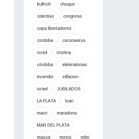
bullrich
choque
colectivo
congreso
copa libertadores
cordoba
coronavirus
covid
cristina
córdoba
eliminatorias
incendio
inflacion
israel
JUBILADOS
LA PLATA
loan
macri
maradona
MAR DEL PLATA
massa
messi
milei