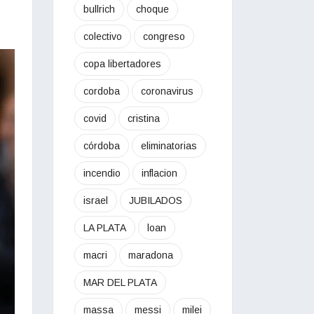
bullrich
choque
colectivo
congreso
copa libertadores
cordoba
coronavirus
covid
cristina
córdoba
eliminatorias
incendio
inflacion
israel
JUBILADOS
LA PLATA
loan
macri
maradona
MAR DEL PLATA
massa
messi
milei