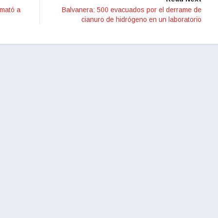
 mató a
Balvanera: 500 evacuados por el derrame de
cianuro de hidrógeno en un laboratorio