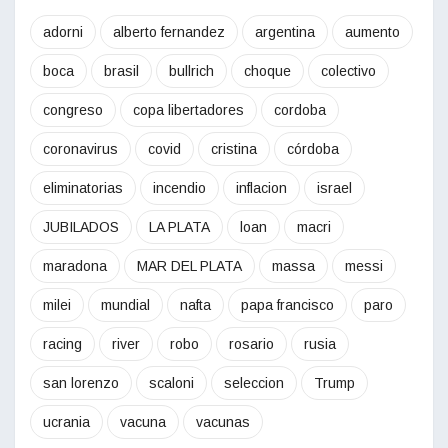
adorni
alberto fernandez
argentina
aumento
boca
brasil
bullrich
choque
colectivo
congreso
copa libertadores
cordoba
coronavirus
covid
cristina
córdoba
eliminatorias
incendio
inflacion
israel
JUBILADOS
LA PLATA
loan
macri
maradona
MAR DEL PLATA
massa
messi
milei
mundial
nafta
papa francisco
paro
racing
river
robo
rosario
rusia
san lorenzo
scaloni
seleccion
Trump
ucrania
vacuna
vacunas