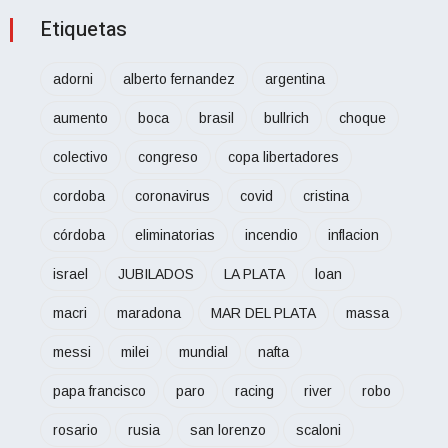
Etiquetas
adorni
alberto fernandez
argentina
aumento
boca
brasil
bullrich
choque
colectivo
congreso
copa libertadores
cordoba
coronavirus
covid
cristina
córdoba
eliminatorias
incendio
inflacion
israel
JUBILADOS
LA PLATA
loan
macri
maradona
MAR DEL PLATA
massa
messi
milei
mundial
nafta
papa francisco
paro
racing
river
robo
rosario
rusia
san lorenzo
scaloni