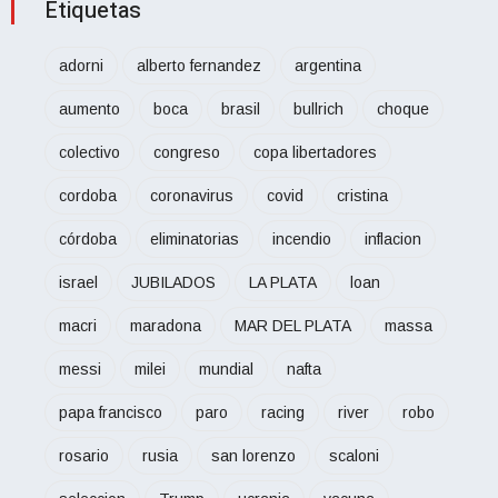
Etiquetas
adorni
alberto fernandez
argentina
aumento
boca
brasil
bullrich
choque
colectivo
congreso
copa libertadores
cordoba
coronavirus
covid
cristina
córdoba
eliminatorias
incendio
inflacion
israel
JUBILADOS
LA PLATA
loan
macri
maradona
MAR DEL PLATA
massa
messi
milei
mundial
nafta
papa francisco
paro
racing
river
robo
rosario
rusia
san lorenzo
scaloni