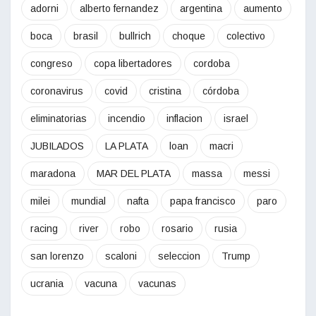
adorni
alberto fernandez
argentina
aumento
boca
brasil
bullrich
choque
colectivo
congreso
copa libertadores
cordoba
coronavirus
covid
cristina
córdoba
eliminatorias
incendio
inflacion
israel
JUBILADOS
LA PLATA
loan
macri
maradona
MAR DEL PLATA
massa
messi
milei
mundial
nafta
papa francisco
paro
racing
river
robo
rosario
rusia
san lorenzo
scaloni
seleccion
Trump
ucrania
vacuna
vacunas