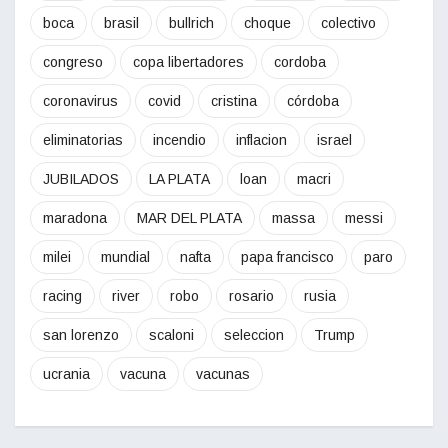
boca
brasil
bullrich
choque
colectivo
congreso
copa libertadores
cordoba
coronavirus
covid
cristina
córdoba
eliminatorias
incendio
inflacion
israel
JUBILADOS
LA PLATA
loan
macri
maradona
MAR DEL PLATA
massa
messi
milei
mundial
nafta
papa francisco
paro
racing
river
robo
rosario
rusia
san lorenzo
scaloni
seleccion
Trump
ucrania
vacuna
vacunas