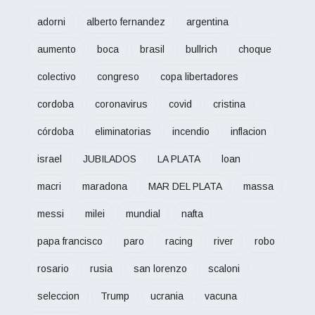
adorni
alberto fernandez
argentina
aumento
boca
brasil
bullrich
choque
colectivo
congreso
copa libertadores
cordoba
coronavirus
covid
cristina
córdoba
eliminatorias
incendio
inflacion
israel
JUBILADOS
LA PLATA
loan
macri
maradona
MAR DEL PLATA
massa
messi
milei
mundial
nafta
papa francisco
paro
racing
river
robo
rosario
rusia
san lorenzo
scaloni
seleccion
Trump
ucrania
vacuna