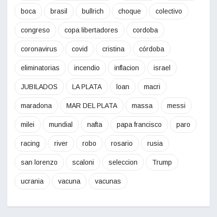
boca
brasil
bullrich
choque
colectivo
congreso
copa libertadores
cordoba
coronavirus
covid
cristina
córdoba
eliminatorias
incendio
inflacion
israel
JUBILADOS
LA PLATA
loan
macri
maradona
MAR DEL PLATA
massa
messi
milei
mundial
nafta
papa francisco
paro
racing
river
robo
rosario
rusia
san lorenzo
scaloni
seleccion
Trump
ucrania
vacuna
vacunas