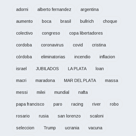
adorni
alberto fernandez
argentina
aumento
boca
brasil
bullrich
choque
colectivo
congreso
copa libertadores
cordoba
coronavirus
covid
cristina
córdoba
eliminatorias
incendio
inflacion
israel
JUBILADOS
LA PLATA
loan
macri
maradona
MAR DEL PLATA
massa
messi
milei
mundial
nafta
papa francisco
paro
racing
river
robo
rosario
rusia
san lorenzo
scaloni
seleccion
Trump
ucrania
vacuna