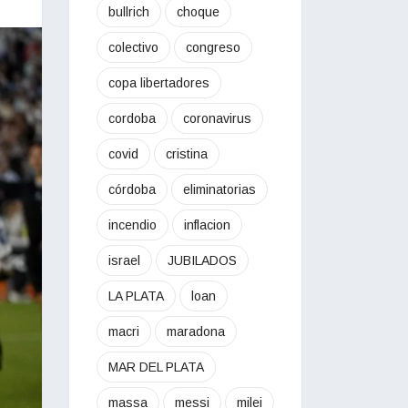
bullrich
choque
colectivo
congreso
copa libertadores
cordoba
coronavirus
covid
cristina
córdoba
eliminatorias
incendio
inflacion
israel
JUBILADOS
LA PLATA
loan
macri
maradona
MAR DEL PLATA
massa
messi
milei