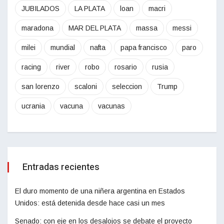
JUBILADOS
LA PLATA
loan
macri
maradona
MAR DEL PLATA
massa
messi
milei
mundial
nafta
papa francisco
paro
racing
river
robo
rosario
rusia
san lorenzo
scaloni
seleccion
Trump
ucrania
vacuna
vacunas
Entradas recientes
El duro momento de una niñera argentina en Estados
Unidos: está detenida desde hace casi un mes
Senado: con eje en los desalojos se debate el proyecto