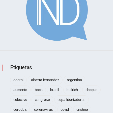
Etiquetas
adorni
alberto fernandez
argentina
aumento
boca
brasil
bullrich
choque
colectivo
congreso
copa libertadores
cordoba
coronavirus
covid
cristina