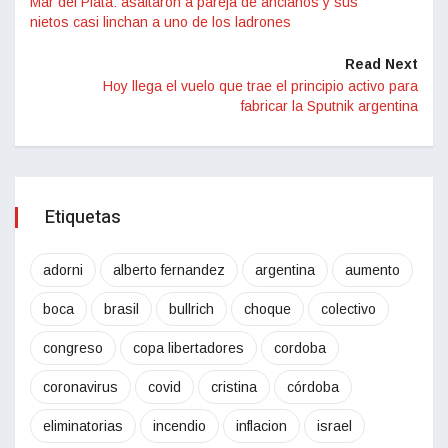
Mar del Plata: asaltaron a pareja de ancianos y sus
nietos casi linchan a uno de los ladrones
Read Next
Hoy llega el vuelo que trae el principio activo para
fabricar la Sputnik argentina
Etiquetas
adorni
alberto fernandez
argentina
aumento
boca
brasil
bullrich
choque
colectivo
congreso
copa libertadores
cordoba
coronavirus
covid
cristina
córdoba
eliminatorias
incendio
inflacion
israel