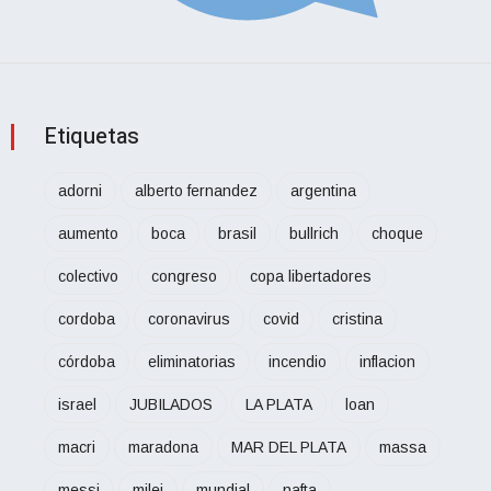
Etiquetas
adorni
alberto fernandez
argentina
aumento
boca
brasil
bullrich
choque
colectivo
congreso
copa libertadores
cordoba
coronavirus
covid
cristina
córdoba
eliminatorias
incendio
inflacion
israel
JUBILADOS
LA PLATA
loan
macri
maradona
MAR DEL PLATA
massa
messi
milei
mundial
nafta