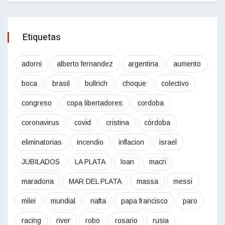
Etiquetas
adorni
alberto fernandez
argentina
aumento
boca
brasil
bullrich
choque
colectivo
congreso
copa libertadores
cordoba
coronavirus
covid
cristina
córdoba
eliminatorias
incendio
inflacion
israel
JUBILADOS
LA PLATA
loan
macri
maradona
MAR DEL PLATA
massa
messi
milei
mundial
nafta
papa francisco
paro
racing
river
robo
rosario
rusia