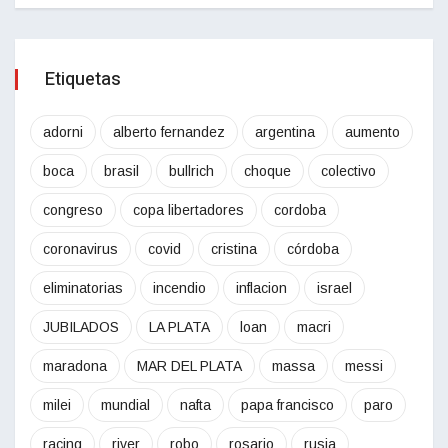
Etiquetas
adorni
alberto fernandez
argentina
aumento
boca
brasil
bullrich
choque
colectivo
congreso
copa libertadores
cordoba
coronavirus
covid
cristina
córdoba
eliminatorias
incendio
inflacion
israel
JUBILADOS
LA PLATA
loan
macri
maradona
MAR DEL PLATA
massa
messi
milei
mundial
nafta
papa francisco
paro
racing
river
robo
rosario
rusia