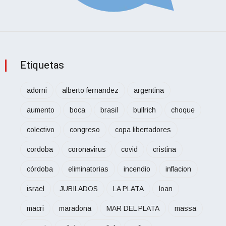
Etiquetas
adorni
alberto fernandez
argentina
aumento
boca
brasil
bullrich
choque
colectivo
congreso
copa libertadores
cordoba
coronavirus
covid
cristina
córdoba
eliminatorias
incendio
inflacion
israel
JUBILADOS
LA PLATA
loan
macri
maradona
MAR DEL PLATA
massa