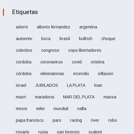
Etiquetas
adorni
alberto fernandez
argentina
aumento
boca
brasil
bullrich
choque
colectivo
congreso
copa libertadores
cordoba
coronavirus
covid
cristina
córdoba
eliminatorias
incendio
inflacion
israel
JUBILADOS
LA PLATA
loan
macri
maradona
MAR DEL PLATA
massa
messi
milei
mundial
nafta
papa francisco
paro
racing
river
robo
rosario
rusia
san lorenzo
scaloni