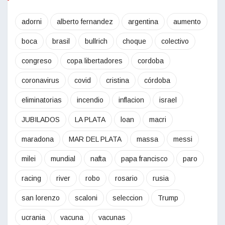
adorni
alberto fernandez
argentina
aumento
boca
brasil
bullrich
choque
colectivo
congreso
copa libertadores
cordoba
coronavirus
covid
cristina
córdoba
eliminatorias
incendio
inflacion
israel
JUBILADOS
LA PLATA
loan
macri
maradona
MAR DEL PLATA
massa
messi
milei
mundial
nafta
papa francisco
paro
racing
river
robo
rosario
rusia
san lorenzo
scaloni
seleccion
Trump
ucrania
vacuna
vacunas