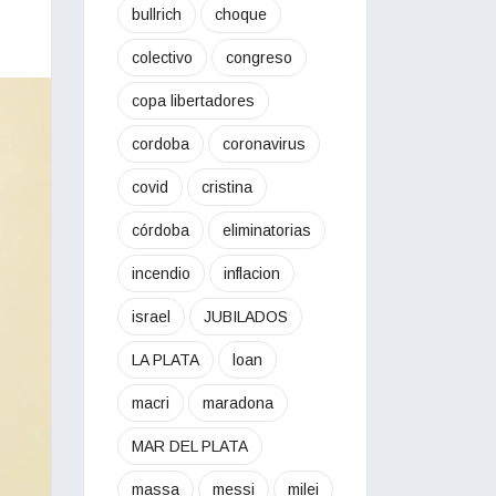
bullrich
choque
colectivo
congreso
copa libertadores
cordoba
coronavirus
covid
cristina
córdoba
eliminatorias
incendio
inflacion
israel
JUBILADOS
LA PLATA
loan
macri
maradona
MAR DEL PLATA
massa
messi
milei