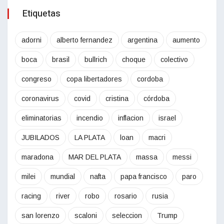
Etiquetas
adorni
alberto fernandez
argentina
aumento
boca
brasil
bullrich
choque
colectivo
congreso
copa libertadores
cordoba
coronavirus
covid
cristina
córdoba
eliminatorias
incendio
inflacion
israel
JUBILADOS
LA PLATA
loan
macri
maradona
MAR DEL PLATA
massa
messi
milei
mundial
nafta
papa francisco
paro
racing
river
robo
rosario
rusia
san lorenzo
scaloni
seleccion
Trump