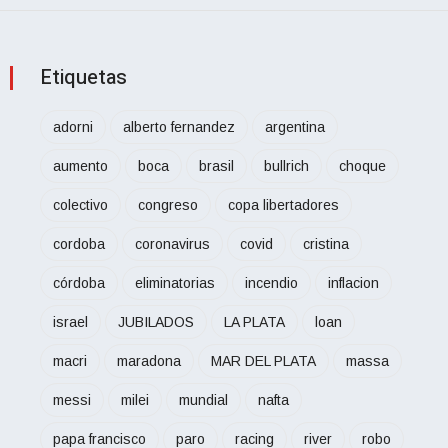
Etiquetas
adorni
alberto fernandez
argentina
aumento
boca
brasil
bullrich
choque
colectivo
congreso
copa libertadores
cordoba
coronavirus
covid
cristina
córdoba
eliminatorias
incendio
inflacion
israel
JUBILADOS
LA PLATA
loan
macri
maradona
MAR DEL PLATA
massa
messi
milei
mundial
nafta
papa francisco
paro
racing
river
robo