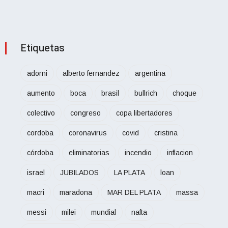
Etiquetas
adorni
alberto fernandez
argentina
aumento
boca
brasil
bullrich
choque
colectivo
congreso
copa libertadores
cordoba
coronavirus
covid
cristina
córdoba
eliminatorias
incendio
inflacion
israel
JUBILADOS
LA PLATA
loan
macri
maradona
MAR DEL PLATA
massa
messi
milei
mundial
nafta