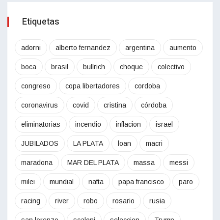
Etiquetas
adorni
alberto fernandez
argentina
aumento
boca
brasil
bullrich
choque
colectivo
congreso
copa libertadores
cordoba
coronavirus
covid
cristina
córdoba
eliminatorias
incendio
inflacion
israel
JUBILADOS
LA PLATA
loan
macri
maradona
MAR DEL PLATA
massa
messi
milei
mundial
nafta
papa francisco
paro
racing
river
robo
rosario
rusia