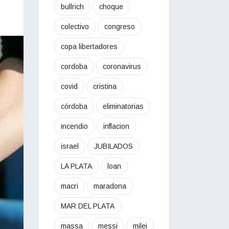
bullrich
choque
colectivo
congreso
copa libertadores
cordoba
coronavirus
covid
cristina
córdoba
eliminatorias
incendio
inflacion
israel
JUBILADOS
LA PLATA
loan
macri
maradona
MAR DEL PLATA
massa
messi
milei