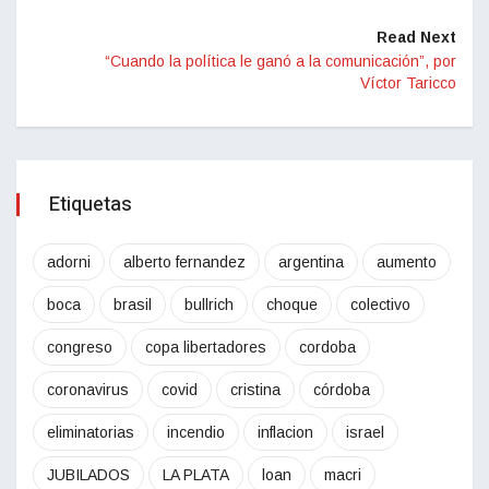
Read Next
“Cuando la política le ganó a la comunicación”, por
Víctor Taricco
Etiquetas
adorni
alberto fernandez
argentina
aumento
boca
brasil
bullrich
choque
colectivo
congreso
copa libertadores
cordoba
coronavirus
covid
cristina
córdoba
eliminatorias
incendio
inflacion
israel
JUBILADOS
LA PLATA
loan
macri