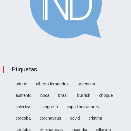
Etiquetas
adorni
alberto fernandez
argentina
aumento
boca
brasil
bullrich
choque
colectivo
congreso
copa libertadores
cordoba
coronavirus
covid
cristina
córdoba
eliminatorias
incendio
inflacion