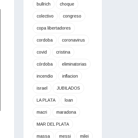
bullrich
choque
colectivo
congreso
copa libertadores
cordoba
coronavirus
covid
cristina
córdoba
eliminatorias
incendio
inflacion
israel
JUBILADOS
LA PLATA
loan
macri
maradona
MAR DEL PLATA
massa
messi
milei