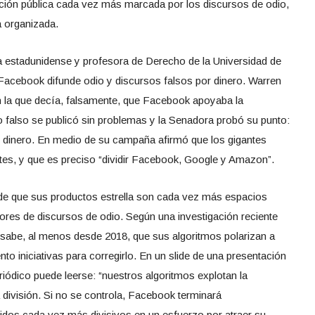
ación pública cada vez más marcada por los discursos de odio,
a organizada.
a estadunidense y profesora de Derecho de la Universidad de
Facebook difunde odio y discursos falsos por dinero. Warren
 la que decía, falsamente, que Facebook apoyaba la
 falso se publicó sin problemas y la Senadora probó su punto:
 dinero. En medio de su campaña afirmó que los gigantes
es, y que es preciso “dividir Facebook, Google y Amazon”.
e que sus productos estrella son cada vez más espacios
res de discursos de odio. Según una investigación reciente
 sabe, al menos desde 2018, que sus algoritmos polarizan a
o iniciativas para corregirlo. En un slide de una presentación
eriódico puede leerse: “nuestros algoritmos explotan la
 división. Si no se controla, Facebook terminará
idos cada vez más divisivos en un esfuerzo por atraer su