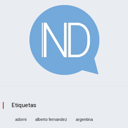
Etiquetas
adorni
alberto fernandez
argentina