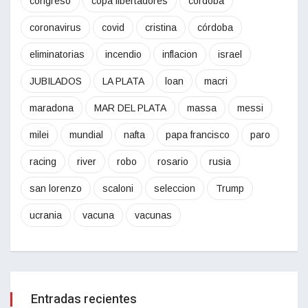
congreso
copa libertadores
cordoba
coronavirus
covid
cristina
córdoba
eliminatorias
incendio
inflacion
israel
JUBILADOS
LA PLATA
loan
macri
maradona
MAR DEL PLATA
massa
messi
milei
mundial
nafta
papa francisco
paro
racing
river
robo
rosario
rusia
san lorenzo
scaloni
seleccion
Trump
ucrania
vacuna
vacunas
Entradas recientes