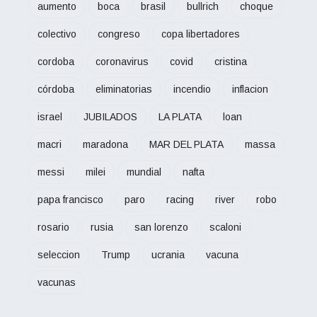
aumento
boca
brasil
bullrich
choque
colectivo
congreso
copa libertadores
cordoba
coronavirus
covid
cristina
córdoba
eliminatorias
incendio
inflacion
israel
JUBILADOS
LA PLATA
loan
macri
maradona
MAR DEL PLATA
massa
messi
milei
mundial
nafta
papa francisco
paro
racing
river
robo
rosario
rusia
san lorenzo
scaloni
seleccion
Trump
ucrania
vacuna
vacunas