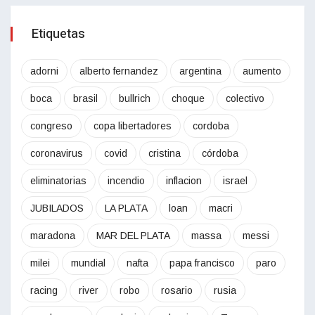
Etiquetas
adorni
alberto fernandez
argentina
aumento
boca
brasil
bullrich
choque
colectivo
congreso
copa libertadores
cordoba
coronavirus
covid
cristina
córdoba
eliminatorias
incendio
inflacion
israel
JUBILADOS
LA PLATA
loan
macri
maradona
MAR DEL PLATA
massa
messi
milei
mundial
nafta
papa francisco
paro
racing
river
robo
rosario
rusia