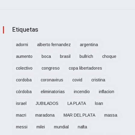
Etiquetas
adorni
alberto fernandez
argentina
aumento
boca
brasil
bullrich
choque
colectivo
congreso
copa libertadores
cordoba
coronavirus
covid
cristina
córdoba
eliminatorias
incendio
inflacion
israel
JUBILADOS
LA PLATA
loan
macri
maradona
MAR DEL PLATA
massa
messi
milei
mundial
nafta