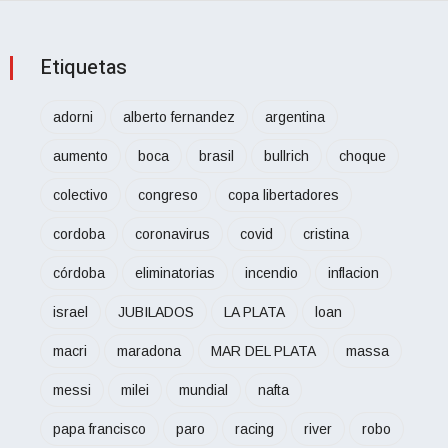
Etiquetas
adorni
alberto fernandez
argentina
aumento
boca
brasil
bullrich
choque
colectivo
congreso
copa libertadores
cordoba
coronavirus
covid
cristina
córdoba
eliminatorias
incendio
inflacion
israel
JUBILADOS
LA PLATA
loan
macri
maradona
MAR DEL PLATA
massa
messi
milei
mundial
nafta
papa francisco
paro
racing
river
robo