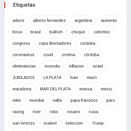
Etiquetas
adorni
alberto fernandez
argentina
aumento
boca
brasil
bullrich
choque
colectivo
congreso
copa libertadores
cordoba
coronavirus
covid
cristina
córdoba
eliminatorias
incendio
inflacion
israel
JUBILADOS
LA PLATA
loan
macri
maradona
MAR DEL PLATA
massa
messi
milei
mundial
nafta
papa francisco
paro
racing
river
robo
rosario
rusia
san lorenzo
scaloni
seleccion
Trump