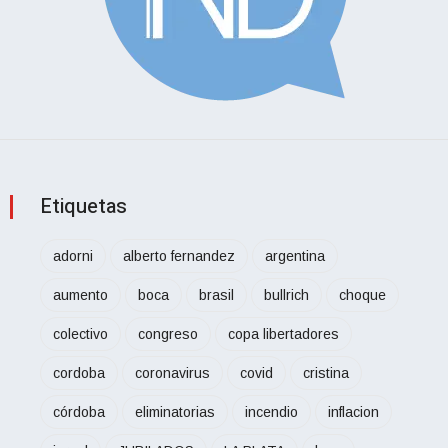
Etiquetas
adorni
alberto fernandez
argentina
aumento
boca
brasil
bullrich
choque
colectivo
congreso
copa libertadores
cordoba
coronavirus
covid
cristina
córdoba
eliminatorias
incendio
inflacion