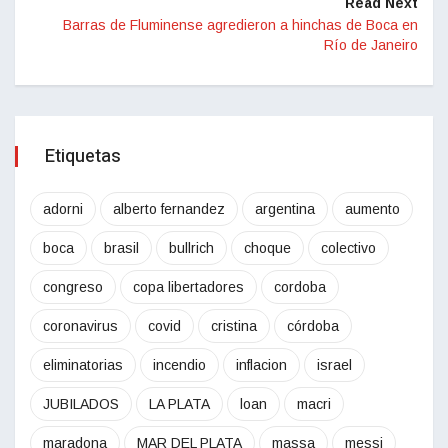
Read Next
Barras de Fluminense agredieron a hinchas de Boca en
Río de Janeiro
Etiquetas
adorni
alberto fernandez
argentina
aumento
boca
brasil
bullrich
choque
colectivo
congreso
copa libertadores
cordoba
coronavirus
covid
cristina
córdoba
eliminatorias
incendio
inflacion
israel
JUBILADOS
LA PLATA
loan
macri
maradona
MAR DEL PLATA
massa
messi