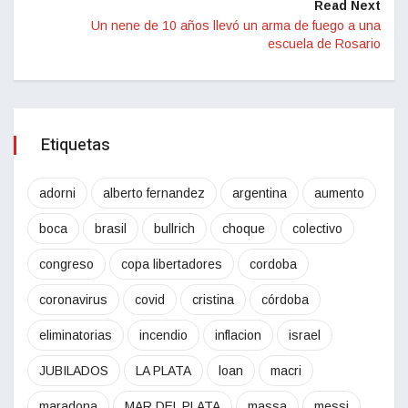
Read Next
Un nene de 10 años llevó un arma de fuego a una
escuela de Rosario
Etiquetas
adorni
alberto fernandez
argentina
aumento
boca
brasil
bullrich
choque
colectivo
congreso
copa libertadores
cordoba
coronavirus
covid
cristina
córdoba
eliminatorias
incendio
inflacion
israel
JUBILADOS
LA PLATA
loan
macri
maradona
MAR DEL PLATA
massa
messi