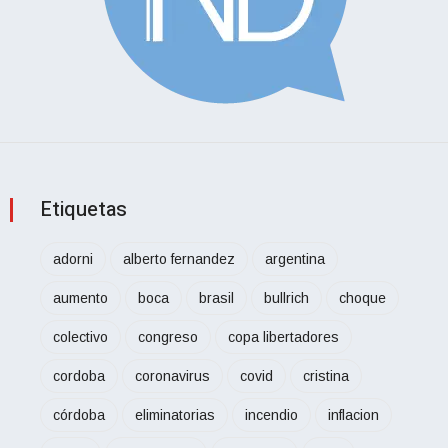
Etiquetas
adorni
alberto fernandez
argentina
aumento
boca
brasil
bullrich
choque
colectivo
congreso
copa libertadores
cordoba
coronavirus
covid
cristina
córdoba
eliminatorias
incendio
inflacion