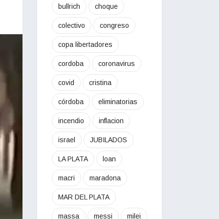
bullrich
choque
colectivo
congreso
copa libertadores
cordoba
coronavirus
covid
cristina
córdoba
eliminatorias
incendio
inflacion
israel
JUBILADOS
LA PLATA
loan
macri
maradona
MAR DEL PLATA
massa
messi
milei