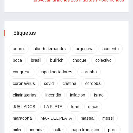
Etiquetas
adorni
alberto fernandez
argentina
aumento
boca
brasil
bullrich
choque
colectivo
congreso
copa libertadores
cordoba
coronavirus
covid
cristina
córdoba
eliminatorias
incendio
inflacion
israel
JUBILADOS
LA PLATA
loan
macri
maradona
MAR DEL PLATA
massa
messi
milei
mundial
nafta
papa francisco
paro