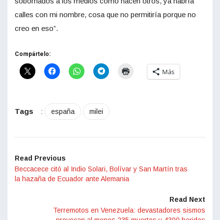
sobornados a los medios como hacen otros, ya habría
calles con mi nombre, cosa que no permitiría porque no
creo en eso”.
Compártelo:
Más
Tags
:
españa
milei
Read Previous
Beccacece citó al Indio Solari, Bolívar y San Martín tras
la hazaña de Ecuador ante Alemania
Read Next
Terremotos en Venezuela: devastadores sismos
provocan al menos 235 muertos y 4300 heridos