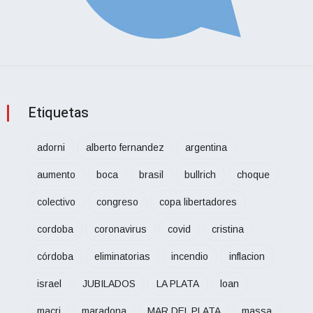
Etiquetas
adorni
alberto fernandez
argentina
aumento
boca
brasil
bullrich
choque
colectivo
congreso
copa libertadores
cordoba
coronavirus
covid
cristina
córdoba
eliminatorias
incendio
inflacion
israel
JUBILADOS
LA PLATA
loan
macri
maradona
MAR DEL PLATA
massa