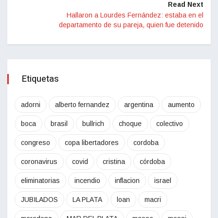
Read Next
Hallaron a Lourdes Fernández: estaba en el
departamento de su pareja, quien fue detenido
Etiquetas
adorni
alberto fernandez
argentina
aumento
boca
brasil
bullrich
choque
colectivo
congreso
copa libertadores
cordoba
coronavirus
covid
cristina
córdoba
eliminatorias
incendio
inflacion
israel
JUBILADOS
LA PLATA
loan
macri