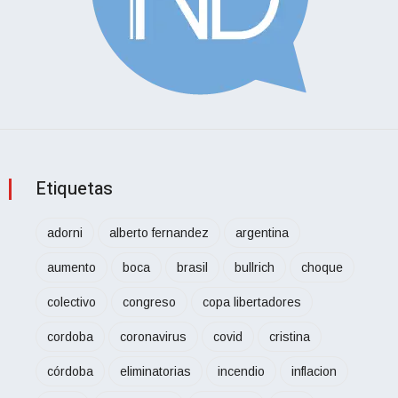
Etiquetas
adorni
alberto fernandez
argentina
aumento
boca
brasil
bullrich
choque
colectivo
congreso
copa libertadores
cordoba
coronavirus
covid
cristina
córdoba
eliminatorias
incendio
inflacion