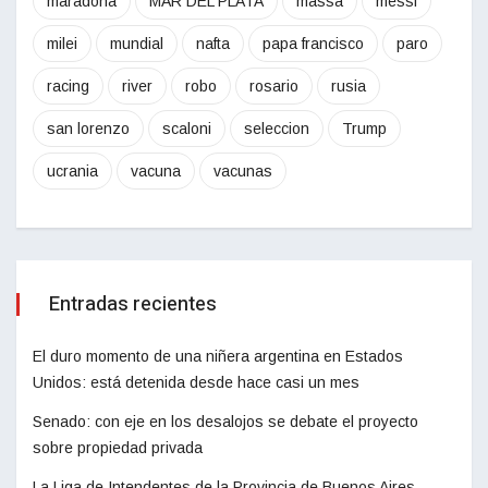
maradona
MAR DEL PLATA
massa
messi
milei
mundial
nafta
papa francisco
paro
racing
river
robo
rosario
rusia
san lorenzo
scaloni
seleccion
Trump
ucrania
vacuna
vacunas
Entradas recientes
El duro momento de una niñera argentina en Estados
Unidos: está detenida desde hace casi un mes
Senado: con eje en los desalojos se debate el proyecto
sobre propiedad privada
La Liga de Intendentes de la Provincia de Buenos Aires