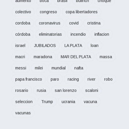
aumento
boca
brasil
bullrich
choque
colectivo
congreso
copa libertadores
cordoba
coronavirus
covid
cristina
córdoba
eliminatorias
incendio
inflacion
israel
JUBILADOS
LA PLATA
loan
macri
maradona
MAR DEL PLATA
massa
messi
milei
mundial
nafta
papa francisco
paro
racing
river
robo
rosario
rusia
san lorenzo
scaloni
seleccion
Trump
ucrania
vacuna
vacunas