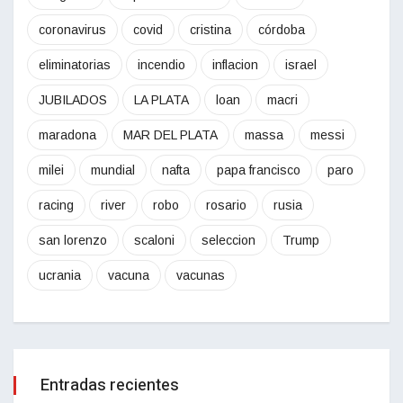
coronavirus
covid
cristina
córdoba
eliminatorias
incendio
inflacion
israel
JUBILADOS
LA PLATA
loan
macri
maradona
MAR DEL PLATA
massa
messi
milei
mundial
nafta
papa francisco
paro
racing
river
robo
rosario
rusia
san lorenzo
scaloni
seleccion
Trump
ucrania
vacuna
vacunas
Entradas recientes