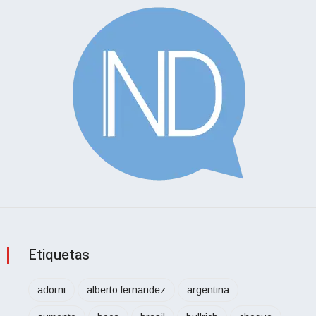
Etiquetas
adorni
alberto fernandez
argentina