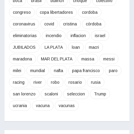
boca
brasil
bullrich
choque
colectivo
congreso
copa libertadores
cordoba
coronavirus
covid
cristina
córdoba
eliminatorias
incendio
inflacion
israel
JUBILADOS
LA PLATA
loan
macri
maradona
MAR DEL PLATA
massa
messi
milei
mundial
nafta
papa francisco
paro
racing
river
robo
rosario
rusia
san lorenzo
scaloni
seleccion
Trump
ucrania
vacuna
vacunas