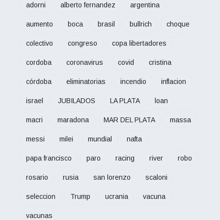
adorni
alberto fernandez
argentina
aumento
boca
brasil
bullrich
choque
colectivo
congreso
copa libertadores
cordoba
coronavirus
covid
cristina
córdoba
eliminatorias
incendio
inflacion
israel
JUBILADOS
LA PLATA
loan
macri
maradona
MAR DEL PLATA
massa
messi
milei
mundial
nafta
papa francisco
paro
racing
river
robo
rosario
rusia
san lorenzo
scaloni
seleccion
Trump
ucrania
vacuna
vacunas