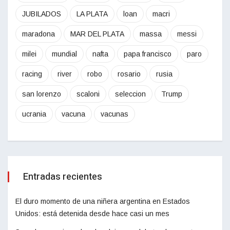
JUBILADOS
LA PLATA
loan
macri
maradona
MAR DEL PLATA
massa
messi
milei
mundial
nafta
papa francisco
paro
racing
river
robo
rosario
rusia
san lorenzo
scaloni
seleccion
Trump
ucrania
vacuna
vacunas
Entradas recientes
El duro momento de una niñera argentina en Estados
Unidos: está detenida desde hace casi un mes