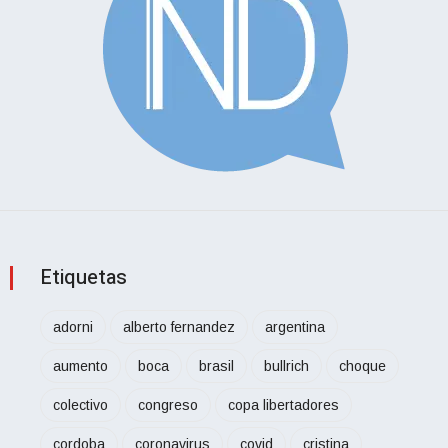
Etiquetas
adorni
alberto fernandez
argentina
aumento
boca
brasil
bullrich
choque
colectivo
congreso
copa libertadores
cordoba
coronavirus
covid
cristina