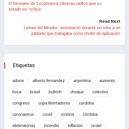
El hermano de ‘Locomotora Oliveras ratificó que su
estado es “crítico”
Read Next
Lomas del Mirador: asesinaron durante un robo a un
jubilado que trabajaba como chofer de aplicación
Etiquetas
adorni
alberto fernandez
argentina
aumento
boca
brasil
bullrich
choque
colectivo
congreso
copa libertadores
cordoba
coronavirus
covid
cristina
córdoba
eliminatorias
incendio
inflacion
israel