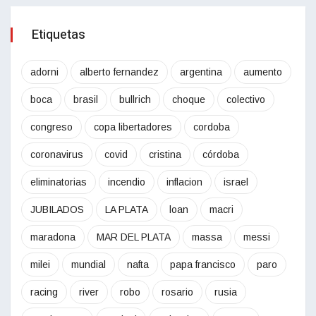
Etiquetas
adorni
alberto fernandez
argentina
aumento
boca
brasil
bullrich
choque
colectivo
congreso
copa libertadores
cordoba
coronavirus
covid
cristina
córdoba
eliminatorias
incendio
inflacion
israel
JUBILADOS
LA PLATA
loan
macri
maradona
MAR DEL PLATA
massa
messi
milei
mundial
nafta
papa francisco
paro
racing
river
robo
rosario
rusia