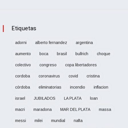
Etiquetas
adorni
alberto fernandez
argentina
aumento
boca
brasil
bullrich
choque
colectivo
congreso
copa libertadores
cordoba
coronavirus
covid
cristina
córdoba
eliminatorias
incendio
inflacion
israel
JUBILADOS
LA PLATA
loan
macri
maradona
MAR DEL PLATA
massa
messi
milei
mundial
nafta