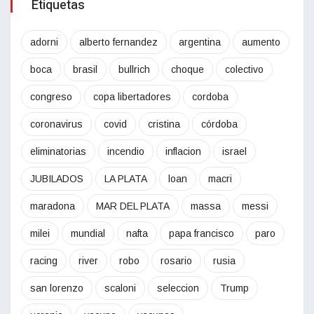
Etiquetas
adorni
alberto fernandez
argentina
aumento
boca
brasil
bullrich
choque
colectivo
congreso
copa libertadores
cordoba
coronavirus
covid
cristina
córdoba
eliminatorias
incendio
inflacion
israel
JUBILADOS
LA PLATA
loan
macri
maradona
MAR DEL PLATA
massa
messi
milei
mundial
nafta
papa francisco
paro
racing
river
robo
rosario
rusia
san lorenzo
scaloni
seleccion
Trump