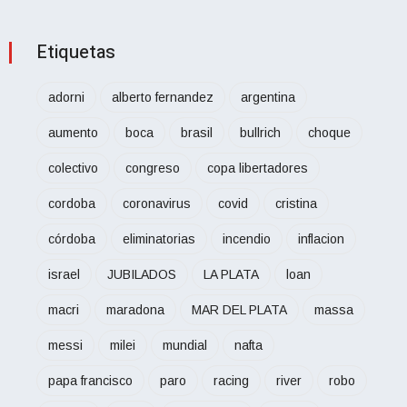
Etiquetas
adorni
alberto fernandez
argentina
aumento
boca
brasil
bullrich
choque
colectivo
congreso
copa libertadores
cordoba
coronavirus
covid
cristina
córdoba
eliminatorias
incendio
inflacion
israel
JUBILADOS
LA PLATA
loan
macri
maradona
MAR DEL PLATA
massa
messi
milei
mundial
nafta
papa francisco
paro
racing
river
robo