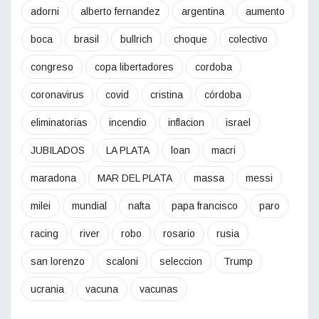
adorni
alberto fernandez
argentina
aumento
boca
brasil
bullrich
choque
colectivo
congreso
copa libertadores
cordoba
coronavirus
covid
cristina
córdoba
eliminatorias
incendio
inflacion
israel
JUBILADOS
LA PLATA
loan
macri
maradona
MAR DEL PLATA
massa
messi
milei
mundial
nafta
papa francisco
paro
racing
river
robo
rosario
rusia
san lorenzo
scaloni
seleccion
Trump
ucrania
vacuna
vacunas