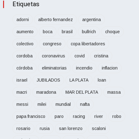
Etiquetas
adorni
alberto fernandez
argentina
aumento
boca
brasil
bullrich
choque
colectivo
congreso
copa libertadores
cordoba
coronavirus
covid
cristina
córdoba
eliminatorias
incendio
inflacion
israel
JUBILADOS
LA PLATA
loan
macri
maradona
MAR DEL PLATA
massa
messi
milei
mundial
nafta
papa francisco
paro
racing
river
robo
rosario
rusia
san lorenzo
scaloni