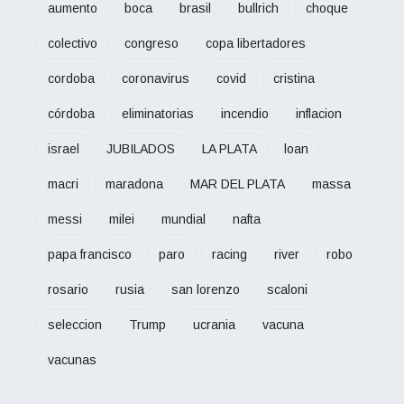
aumento
boca
brasil
bullrich
choque
colectivo
congreso
copa libertadores
cordoba
coronavirus
covid
cristina
córdoba
eliminatorias
incendio
inflacion
israel
JUBILADOS
LA PLATA
loan
macri
maradona
MAR DEL PLATA
massa
messi
milei
mundial
nafta
papa francisco
paro
racing
river
robo
rosario
rusia
san lorenzo
scaloni
seleccion
Trump
ucrania
vacuna
vacunas