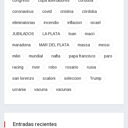
congreso
copa libertadores
cordoba
coronavirus
covid
cristina
córdoba
eliminatorias
incendio
inflacion
israel
JUBILADOS
LA PLATA
loan
macri
maradona
MAR DEL PLATA
massa
messi
milei
mundial
nafta
papa francisco
paro
racing
river
robo
rosario
rusia
san lorenzo
scaloni
seleccion
Trump
ucrania
vacuna
vacunas
Entradas recientes