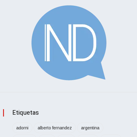
Etiquetas
adorni
alberto fernandez
argentina