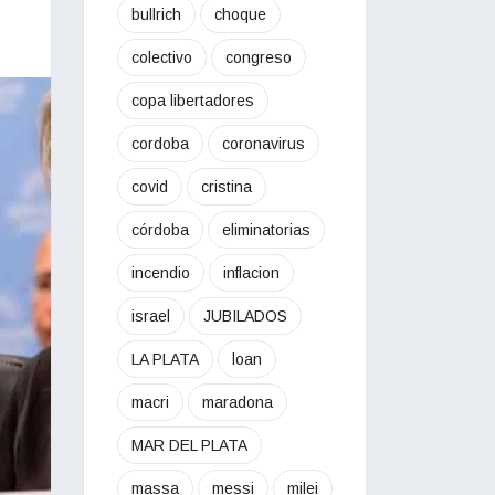
bullrich
choque
colectivo
congreso
copa libertadores
cordoba
coronavirus
covid
cristina
córdoba
eliminatorias
incendio
inflacion
israel
JUBILADOS
LA PLATA
loan
macri
maradona
MAR DEL PLATA
massa
messi
milei