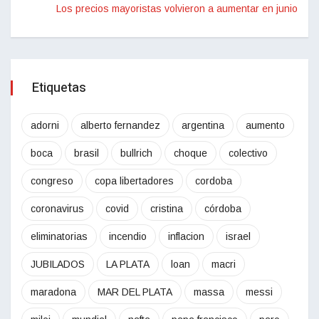
Los precios mayoristas volvieron a aumentar en junio
Etiquetas
adorni
alberto fernandez
argentina
aumento
boca
brasil
bullrich
choque
colectivo
congreso
copa libertadores
cordoba
coronavirus
covid
cristina
córdoba
eliminatorias
incendio
inflacion
israel
JUBILADOS
LA PLATA
loan
macri
maradona
MAR DEL PLATA
massa
messi