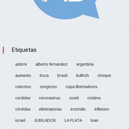
Etiquetas
adorni
alberto fernandez
argentina
aumento
boca
brasil
bullrich
choque
colectivo
congreso
copa libertadores
cordoba
coronavirus
covid
cristina
córdoba
eliminatorias
incendio
inflacion
israel
JUBILADOS
LA PLATA
loan