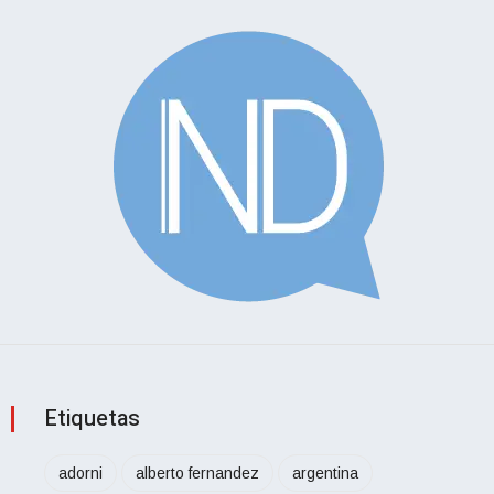
Etiquetas
adorni
alberto fernandez
argentina