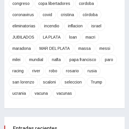
congreso
copa libertadores
cordoba
coronavirus
covid
cristina
córdoba
eliminatorias
incendio
inflacion
israel
JUBILADOS
LA PLATA
loan
macri
maradona
MAR DEL PLATA
massa
messi
milei
mundial
nafta
papa francisco
paro
racing
river
robo
rosario
rusia
san lorenzo
scaloni
seleccion
Trump
ucrania
vacuna
vacunas
Entradas recientes