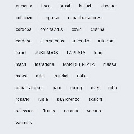
aumento
boca
brasil
bullrich
choque
colectivo
congreso
copa libertadores
cordoba
coronavirus
covid
cristina
córdoba
eliminatorias
incendio
inflacion
israel
JUBILADOS
LA PLATA
loan
macri
maradona
MAR DEL PLATA
massa
messi
milei
mundial
nafta
papa francisco
paro
racing
river
robo
rosario
rusia
san lorenzo
scaloni
seleccion
Trump
ucrania
vacuna
vacunas