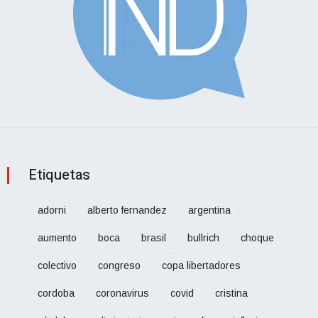
Etiquetas
adorni
alberto fernandez
argentina
aumento
boca
brasil
bullrich
choque
colectivo
congreso
copa libertadores
cordoba
coronavirus
covid
cristina