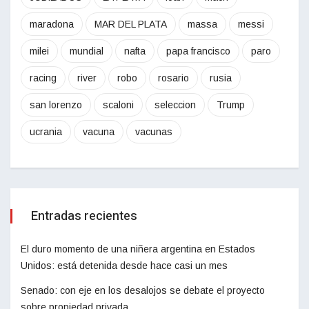
maradona
MAR DEL PLATA
massa
messi
milei
mundial
nafta
papa francisco
paro
racing
river
robo
rosario
rusia
san lorenzo
scaloni
seleccion
Trump
ucrania
vacuna
vacunas
Entradas recientes
El duro momento de una niñera argentina en Estados
Unidos: está detenida desde hace casi un mes
Senado: con eje en los desalojos se debate el proyecto
sobre propiedad privada