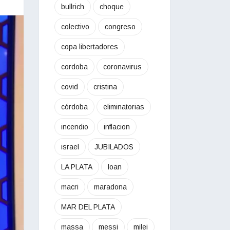
bullrich
choque
colectivo
congreso
copa libertadores
cordoba
coronavirus
covid
cristina
córdoba
eliminatorias
incendio
inflacion
israel
JUBILADOS
LA PLATA
loan
macri
maradona
MAR DEL PLATA
massa
messi
milei