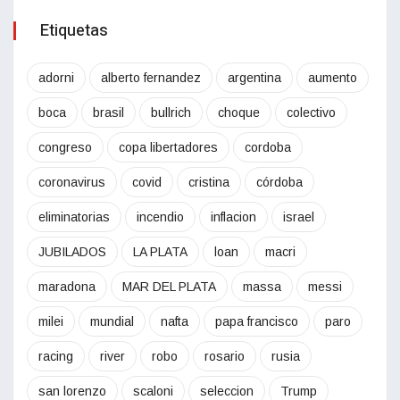
Etiquetas
adorni
alberto fernandez
argentina
aumento
boca
brasil
bullrich
choque
colectivo
congreso
copa libertadores
cordoba
coronavirus
covid
cristina
córdoba
eliminatorias
incendio
inflacion
israel
JUBILADOS
LA PLATA
loan
macri
maradona
MAR DEL PLATA
massa
messi
milei
mundial
nafta
papa francisco
paro
racing
river
robo
rosario
rusia
san lorenzo
scaloni
seleccion
Trump