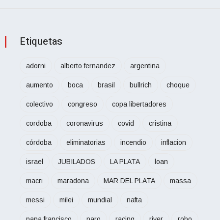
Etiquetas
adorni
alberto fernandez
argentina
aumento
boca
brasil
bullrich
choque
colectivo
congreso
copa libertadores
cordoba
coronavirus
covid
cristina
córdoba
eliminatorias
incendio
inflacion
israel
JUBILADOS
LA PLATA
loan
macri
maradona
MAR DEL PLATA
massa
messi
milei
mundial
nafta
papa francisco
paro
racing
river
robo