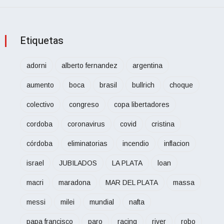
Etiquetas
adorni
alberto fernandez
argentina
aumento
boca
brasil
bullrich
choque
colectivo
congreso
copa libertadores
cordoba
coronavirus
covid
cristina
córdoba
eliminatorias
incendio
inflacion
israel
JUBILADOS
LA PLATA
loan
macri
maradona
MAR DEL PLATA
massa
messi
milei
mundial
nafta
papa francisco
paro
racing
river
robo