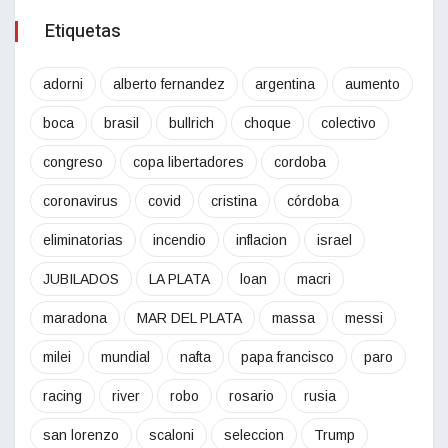
Etiquetas
adorni
alberto fernandez
argentina
aumento
boca
brasil
bullrich
choque
colectivo
congreso
copa libertadores
cordoba
coronavirus
covid
cristina
córdoba
eliminatorias
incendio
inflacion
israel
JUBILADOS
LA PLATA
loan
macri
maradona
MAR DEL PLATA
massa
messi
milei
mundial
nafta
papa francisco
paro
racing
river
robo
rosario
rusia
san lorenzo
scaloni
seleccion
Trump