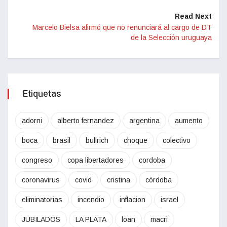
Read Next
Marcelo Bielsa afirmó que no renunciará al cargo de DT
de la Selección uruguaya
Etiquetas
adorni
alberto fernandez
argentina
aumento
boca
brasil
bullrich
choque
colectivo
congreso
copa libertadores
cordoba
coronavirus
covid
cristina
córdoba
eliminatorias
incendio
inflacion
israel
JUBILADOS
LA PLATA
loan
macri